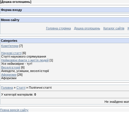
[
Дошка оголошень
]
Форма входу
Меню сайту
Головна сторінка
Дошка оголошень
Каталог сайтів
К
Categories
Kомп'ютери
[7]
Наукові статті
[6]
Статті наукового спрямування
Неймовірні факти з життя людей
[1]
Усе неймовірне - тут!
Веселі історії
[6]
Анекдоти, усмішки, веселі історії
Афоризми
[26]
Афоризми
Головна
»
Статті
» Політичні статті
У категорії матеріалів
:
0
Не знайдено мат
Повна версія сайту