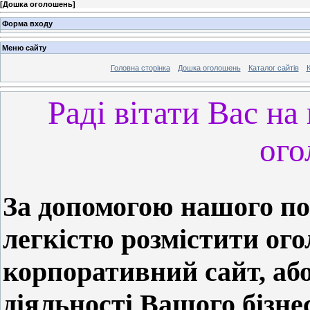
[
Дошка оголошень
]
Форма входу
Меню сайту
Головна сторінка
Дошка оголошень
Каталог сайтів
К
Раді вітати Вас н
ого
За допомогою нашого по
легкістю розмістити ог
корпоративний сайт, аб
діяльності Вашого бізне