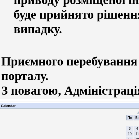
буде прийнято рішенн
випадку.
Приємного перебування 
порталу.
З повагою, Адміністраці
Calendar
Пн
Вт
3
4
10
11
17
18