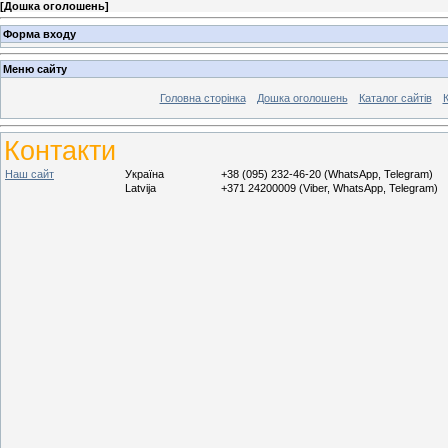
[
Дошка оголошень
]
Форма входу
Меню сайту
Головна сторінка
Дошка оголошень
Каталог сайтів
К
Контакти
Наш сайт
Україна
+38 (095) 232-46-20 (WhatsApp, Telegram)
Latvija
+371 24200009 (Viber, WhatsApp, Telegram)