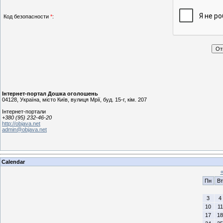
Код безопасности
*
:
Інтернет-портал Дошка оголошень
04128
,
Україна
,
місто Київ
, в
улиця Мрії, буд. 15-г
,
кім. 207
Інтернет-портали
+380 (95) 232-46-20
http://objava.net
admin@objava.net
Calendar
Пн
Вт
3
4
10
11
17
18