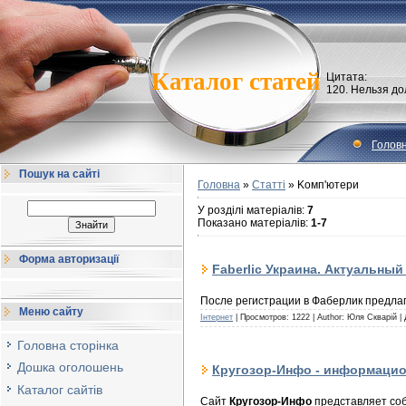
Каталог статей
Цитата:
120. Hельзя до
Голов
Пошук на сайті
Головна
»
Статті
» Kомп'ютери
У розділі матеріалів
:
7
Показано матеріалів
:
1-7
Форма авторизації
Faberlic Украина. Актуальны
После регистрации в Фаберлик предла
Меню сайту
Інтернет
| Просмотров: 1222 | Author: Юля Скварій |
Головна сторінка
Дошка оголошень
Кругозор-Инфо - информаци
Каталог сайтів
Сайт
Кругозор-Инфо
представляет со