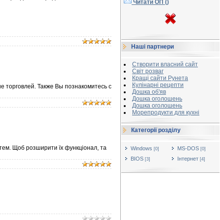
Читати ОП (
)
Наші партнери
Створити власний сайт
Світ розваг
Кращі сайти Рунета
Кулінарні рецепти
е торговлей. Также Вы познакомитесь с
Дошка об'яв
Дошка оголошень
Дошка оголошень
Морепродукти для кухні
Категорії розділу
тем. Щоб розширити їх функціонал, та
Windows
MS-DOS
[0]
[0]
BIOS
Інтернет
[3]
[4]