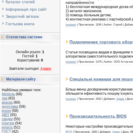
Каталог статей
направленности:
1) бесплатная международная доска об
Інформація про сайт
2) каталог магазинов;
3) помощь больным детям;
Зворотній зв'язок
4) контекстная реклама с партнёрской
Гостьова книга
Інтернет
| Просмотров: 1199 | Author: Сергей | Доба
Статистика системи
Подключение торгового обор
Онлайн усього:
1
Статья посвящена видам и функциям то
Гостей:
1
алгоритмом самостоятельного подключ
Користувачів:
0
Інтернет
| Просмотров: 1479 | Author: ООО Астэр-ко
Завітали сьогодні:
Админ
Спеціальні команди для пошук
Матеріали сайту
Більш-менш досвідченим користувачам 
Найбільш уживані теги:
збільшити ефективність пошуку існують
Мебель
(68)
лак
(63)
Інтернет
| Просмотров: 2832 | Добавил:
Админ
| Дат
краска
(60)
грунтовка
(59)
кухня
(58)
ДВП
(55)
Производительность BIOS
скидки
(55)
платеж
(54)
Некоторые настройки производительно
купить
(51)
ГОСТ
(42)
BIOS
| Просмотров: 1693 | Добавил:
Админ
| Дата:
08