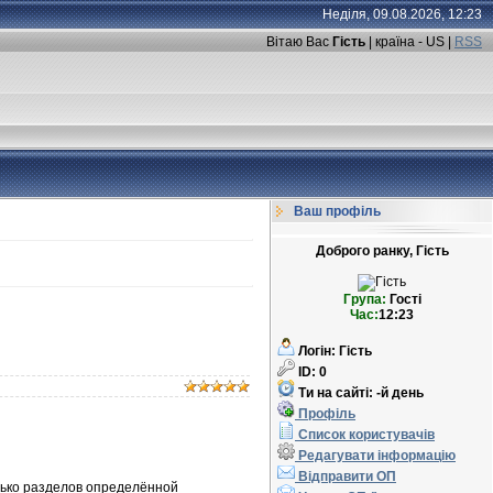
Неділя, 09.08.2026, 12:23
Вітаю Вас
Гість
| країна - US |
RSS
Ваш профіль
Доброго ранку, Гість
Група:
Гості
Час:
12:23
Логін:
Гість
ID:
0
Ти на сайті:
-й день
Профіль
Список користувачів
Редагувати інформацію
Відправити ОП
ько разделов определённой