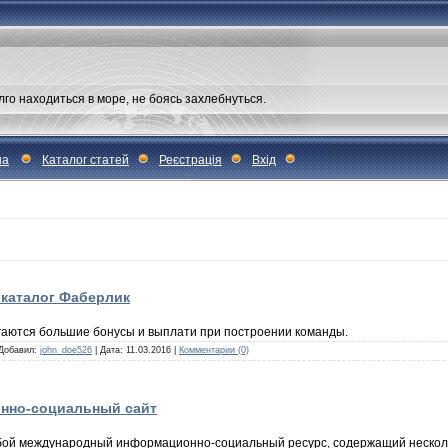
лго находиться в море, не боясь захлебнуться.
на
Каталог статей
Реєстрація
Вхід
й каталог Фаберлик
гаются большие бонусы и выплати при построении команды.
 Добавил:
john_doe526
| Дата:
11.03.2016
|
Комментарии (0)
онно-социальный сайт
бой международный информационно-социальный ресурс, содержащий нескол