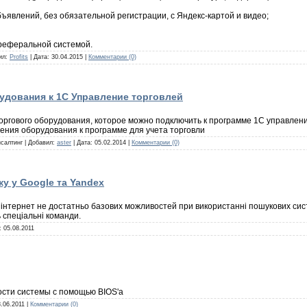
ъявлений, без обязательной регистрации, с Яндекс-картой и видео;
 реферальной системой.
вил:
Profits
| Дата:
30.04.2015
|
Комментарии (0)
удования к 1С Управление торговлей
ргового оборудования, которое можно подключить к программе 1С управлени
ения оборудования к программе для учета торговли
нсалтинг | Добавил:
aster
| Дата:
05.02.2014
|
Комментарии (0)
у у Google та Yandex
інтернет не достатньо базових можливостей при використанні пошукових сис
 спеціальні команди.
а:
05.08.2011
сти системы с помощью BIOS'a
.06.2011
|
Комментарии (0)