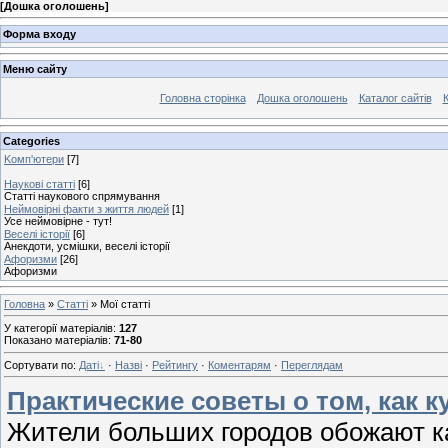
[
Дошка оголошень
]
Форма входу
Меню сайту
Головна сторінка
Дошка оголошень
Каталог сайтів
К
Categories
Kомп'ютери
[7]
Наукові статті
[6]
Статті наукового спрямування
Неймовірні факти з життя людей
[1]
Усе неймовірне - тут!
Веселі історії
[6]
Анекдоти, усмішки, веселі історії
Афоризми
[26]
Афоризми
Головна
»
Статті
» Мої статті
У категорії матеріалів
:
127
Показано матеріалів
:
71-80
Сортувати по
:
Даті
·
Назві
·
Рейтингу
·
Коментарям
·
Переглядам
Практические советы о том, как 
Жители больших городов обожают ка