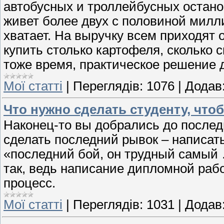
автобусных и троллейбусных останов
живет более двух с половиной милл
хватает. На выручку всем приходят
купить столько картофеля, сколько 
тоже время, практическое решение 
Мої статті
|
Переглядів:
1076
|
Додав
Что нужно сделать студенту, что
Наконец-то вы добрались до последн
сделать последний рывок – написать
«последний бой, он трудный самый 
так, ведь написание дипломной раб
процесс.
Мої статті
|
Переглядів:
1031
|
Додав