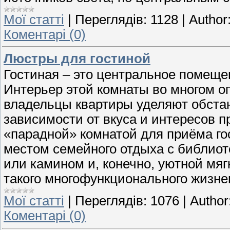
Мої статті
|
Переглядів:
1128
|
Author
Коментарі (0)
Люстры для гостиной
Гостиная – это центральное помеще
Интерьер этой комнаты во многом о
владельцы квартиры уделяют обстан
зависимости от вкуса и интересов 
«парадной» комнатой для приёма го
местом семейного отдыха с библио
или камином и, конечно, уютной мя
такого многофункционального жизне
Мої статті
|
Переглядів:
1076
|
Author
Коментарі (0)