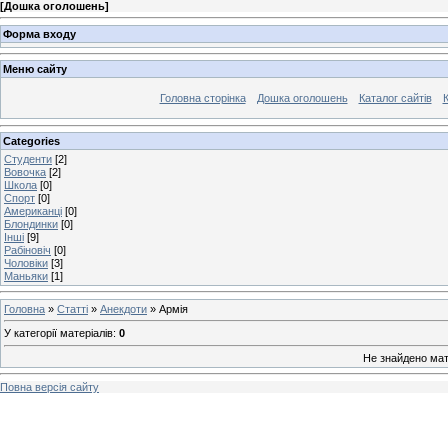
[
Дошка оголошень
]
Форма входу
Меню сайту
Головна сторінка
Дошка оголошень
Каталог сайтів
К
Categories
Студенти
[2]
Вовочка
[2]
Школа
[0]
Спорт
[0]
Американці
[0]
Блондинки
[0]
Інші
[9]
Рабіновіч
[0]
Чоловіки
[3]
Маньяки
[1]
Головна
»
Статті
»
Анекдоти
» Армія
У категорії матеріалів
:
0
Не знайдено мат
Повна версія сайту