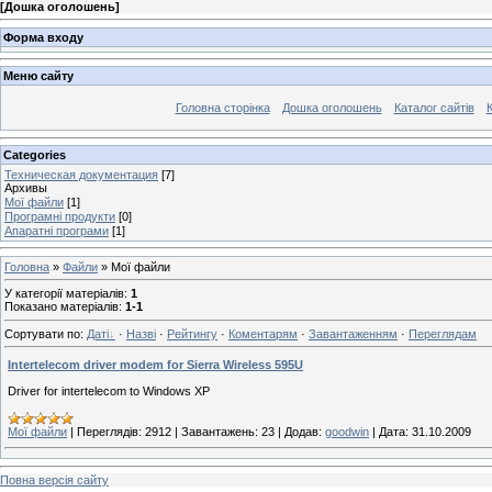
[
Дошка оголошень
]
Форма входу
Меню сайту
Головна сторінка
Дошка оголошень
Каталог сайтів
К
Categories
Техническая документация
[7]
Архивы
Мої файли
[1]
Програмні продукти
[0]
Апаратні програми
[1]
Головна
»
Файли
» Мої файли
У категорії матеріалів
:
1
Показано матеріалів
:
1-1
Сортувати по
:
Даті
·
Назві
·
Рейтингу
·
Коментарям
·
Завантаженням
·
Переглядам
Intertelecom driver modem for Sierra Wireless 595U
Driver for intertelecom to Windows XP
Мої файли
|
Переглядів:
2912
|
Завантажень:
23
|
Додав:
goodwin
|
Дата:
31.10.2009
Повна версія сайту