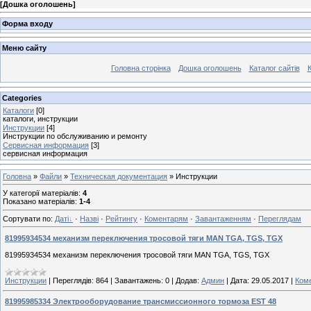
[
Дошка оголошень
]
Форма входу
Меню сайту
Головна сторінка
Дошка оголошень
Каталог сайтів
К
Categories
Каталоги
[0]
каталоги, инструкции
Инструкции
[4]
Инструкции по обслуживанию и ремонту
Сервисная информация
[3]
сервисная информация
Головна
»
Файли
»
Техническая документация
» Инструкции
У категорії матеріалів
:
4
Показано матеріалів
:
1-4
Сортувати по
:
Даті
·
Назві
·
Рейтингу
·
Коментарям
·
Завантаженням
·
Переглядам
81995934534 механизм переключения тросовой тяги MAN TGA, TGS, TGX
81995934534 механизм переключения тросовой тяги MAN TGA, TGS, TGX
Инструкции
|
Переглядів:
864
|
Завантажень:
0
|
Додав:
Админ
|
Дата:
29.05.2017
|
Коме
81995985334 Электрооборудование трансмиссионного тормоза EST 48