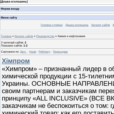
[
Дошка оголошень
]
Форма входу
Меню сайту
Головна сторінка
Дошка оголошень
Каталог сайтів
К
Головна
»
Каталог сайтів
»
Производство
» Химия и нефтехимия
У категорії сайтів
:
2
Показано сайтів
:
1-2
Сортувати по
:
Даті
·
Назві
·
Рейтингу
·
Переходам
Хімпром
«Химпром» – признанный лидер в о
химической продукции с 15-тилетн
Украины. ОСНОВНЫЕ НАПРАВЛЕНИ
своим партнерам и заказчикам пере
принципу «ALL INCLUSIVE» (ВСЕ В
заказчикам не беспокоиться о том: г
химический товар; как его доставить