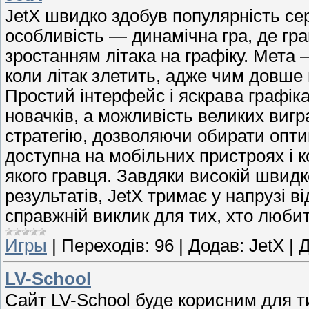
JetX швидко здобув популярність сер
особливість — динамічна гра, де гра
зростанням літака на графіку. Мета
коли літак злетить, адже чим довше 
Простий інтерфейс і яскрава графіка
новачків, а можливість великих вигр
стратегію, дозволяючи обирати опти
доступна на мобільних пристроях і к
якого гравця. Завдяки високій швидк
результатів, JetX тримає у напрузі в
справжній виклик для тих, хто любит
Игры
|
Переходів:
96
|
Додав:
JetX
|
Д
LV-School
Сайт LV-School буде корисним для ти