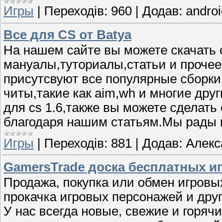
Игры
|
Переходів:
960
|
Додав:
androi
Все для CS от Batya
На нашем сайте вы можете скачать 
мануалы,туториалы,статьи и прочее 
присутсвуют все популярные сборки,
читы,такие как aim,wh и многие дру
для cs 1.6,также вы можете сделать
благодаря нашим статьям.Мы рады в
Игры
|
Переходів:
881
|
Додав:
Алекс
GamersTrade доска бесплатных 
Продажа, покупка или обмен игровы
прокачка игровых персонажей и дру
У нас всегда новые, свежие и горяч