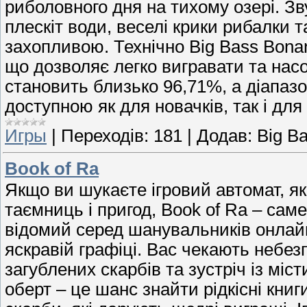
риболовного дня на тихому озері. З
плескіт води, веселі крики рибалки 
захопливою. Технічно Big Bass Bonan
що дозволяє легко вигравати та на
становить близько 96,71%, а діапазо
доступною як для новачків, так і для
Игры
|
Переходів:
181
|
Додав:
Big B
Book of Ra
Якщо ви шукаєте ігровий автомат, я
таємниць і пригод, Book of Ra – сам
відомий серед шанувальників онлай
яскравій графіці. Вас чекають небезп
загублених скарбів та зустріч із м
оберт – це шанс знайти рідкісні кни