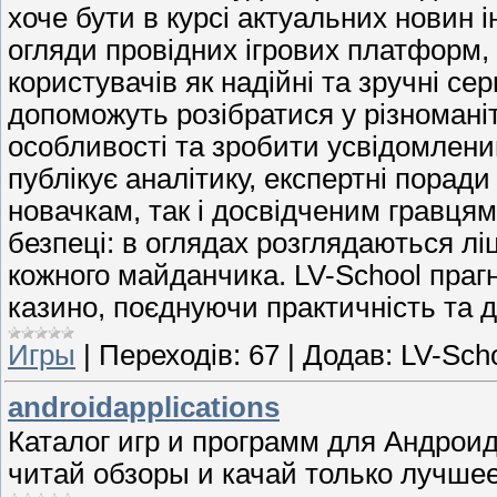
хоче бути в курсі актуальних новин і
огляди провідних ігрових платформ,
користувачів як надійні та зручні се
допоможуть розібратися у різноманіт
особливості та зробити усвідомлени
публікує аналітику, експертні поради т
новачкам, так і досвідченим гравцям
безпеці: в оглядах розглядаються ліц
кожного майданчика. LV-School прагн
казино, поєднуючи практичність та д
Игры
|
Переходів:
67
|
Додав:
LV-Sch
androidapplications
Каталог игр и программ для Андрои
читай обзоры и качай только лучшее