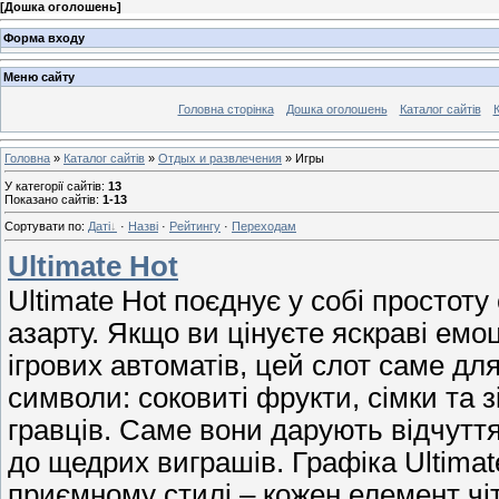
[
Дошка оголошень
]
Форма входу
Меню сайту
Головна сторінка
Дошка оголошень
Каталог сайтів
К
Головна
»
Каталог сайтів
»
Отдых и развлечения
» Игры
У категорії сайтів
:
13
Показано сайтів
:
1-13
Сортувати по
:
Даті
·
Назві
·
Рейтингу
·
Переходам
Ultimate Hot
Ultimate Hot поєднує у собі простот
азарту. Якщо ви цінуєте яскраві емоц
ігрових автоматів, цей слот саме дл
символи: соковиті фрукти, сімки та з
гравців. Саме вони дарують відчуття
до щедрих виграшів. Графіка Ultimat
приємному стилі – кожен елемент чіт