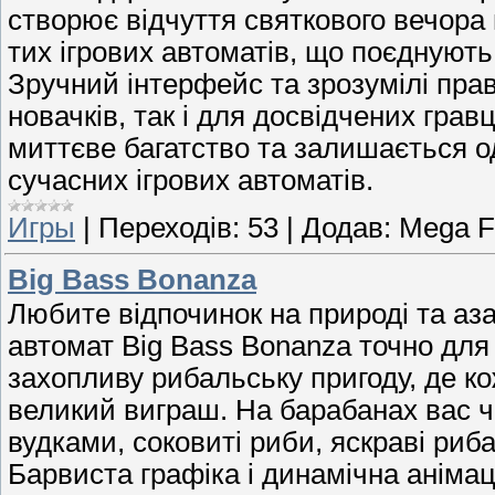
створює відчуття святкового вечора
тих ігрових автоматів, що поєднують
Зручний інтерфейс та зрозумілі пра
новачків, так і для досвідчених грав
миттєве багатство та залишається од
сучасних ігрових автоматів.
Игры
|
Переходів:
53
|
Додав:
Mega F
Big Bass Bonanza
Любите відпочинок на природі та аза
автомат Big Bass Bonanza точно для 
захопливу рибальську пригоду, де к
великий виграш. На барабанах вас ч
вудками, соковиті риби, яскраві риба
Барвиста графіка і динамічна аніма