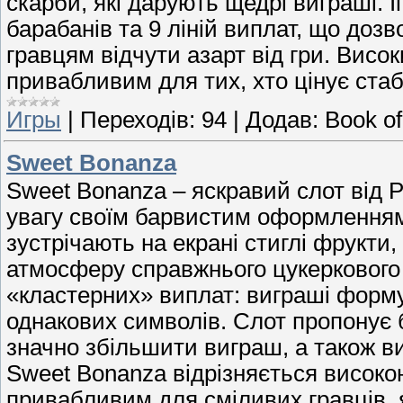
скарби, які дарують щедрі виграші. 
барабанів та 9 ліній виплат, що дозв
гравцям відчути азарт від гри. Висо
привабливим для тих, хто цінує стаб
Игры
|
Переходів:
94
|
Додав:
Book o
Sweet Bonanza
Sweet Bonanza – яскравий слот від P
увагу своїм барвистим оформленням
зустрічають на екрані стиглі фрукти
атмосферу справжнього цукеркового
«кластерних» виплат: виграші формую
однакових символів. Слот пропонує б
значно збільшити виграш, а також ви
Sweet Bonanza відрізняється високо
привабливим для сміливих гравців, я