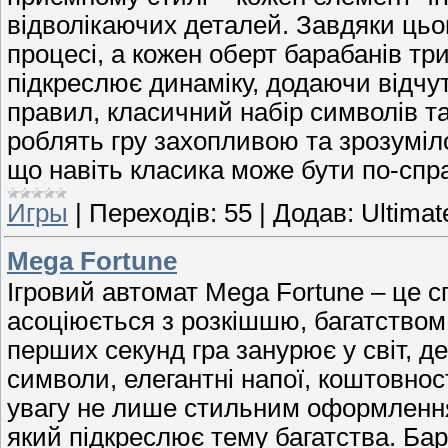
відволікаючих деталей. Завдяки цьо
процесі, а кожен оберт барабанів тр
підкреслює динаміку, додаючи відчут
правил, класичний набір символів та
роблять гру захопливою та зрозуміло
що навіть класика може бути по-сп
Игры
|
Переходів:
55
|
Додав:
Ultimat
Mega Fortune
Ігровий автомат Mega Fortune – це с
асоціюється з розкішшю, багатством
перших секунд гра занурює у світ, де
символи, елегантні напої, коштовност
увагу не лише стильним оформленн
який підкреслює тему багатства. Бар