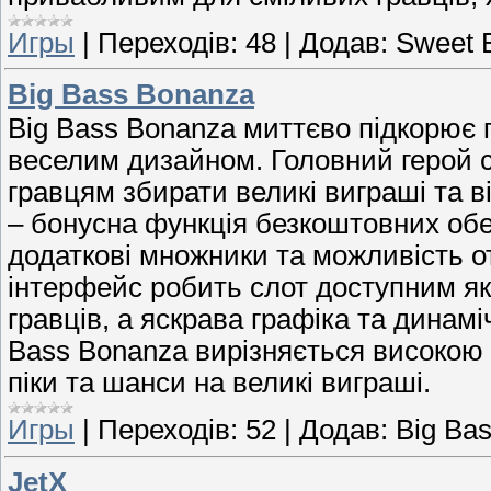
Игры
|
Переходів:
48
|
Додав:
Sweet 
Big Bass Bonanza
Big Bass Bonanza миттєво підкорює
веселим дизайном. Головний герой с
гравцям збирати великі виграші та в
– бонусна функція безкоштовних обе
додаткові множники та можливість о
інтерфейс робить слот доступним як 
гравців, а яскрава графіка та динамі
Bass Bonanza вирізняється високою 
піки та шанси на великі виграші.
Игры
|
Переходів:
52
|
Додав:
Big Ba
JetX