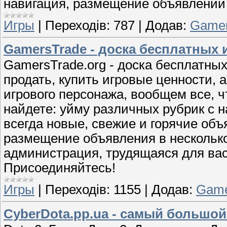
навигация, размещение объявлений 
Игры
|
Переходів:
787
|
Додав:
Gamer
GamersTrade - доска бесплатных
GamersTrade.org - доска бесплатны
продать, купить игровые ценности, а
игрового персонажа, вообщем все, ч
найдете: уйму различных рубрик с 
всегда новые, свежие и горячие объ
размещение объявления в несколько
администрация, трудящаяся для вас.
Присоединяйтесь!
Игры
|
Переходів:
1155
|
Додав:
Game
CyberDota.pp.ua - самый большой 