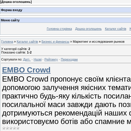
[
Дошка оголошень
]
Форма входу
Меню сайту
Головна сторінка
Дошка оголошень
Каталог сайтів
К
Головна
»
Каталог сайтів
»
Бизнес и финансы
» Маркетинг и исследования рынков
У категорії сайтів
:
2
Показано сайтів
:
1-2
Сортувати по
:
Даті
·
Назві
·
Рейтингу
·
Переходам
EMBO Crowd
EMBO Crowd пропонує своїм клієнтам
допомогою залучення якісних темат
практично будь-яку кількість посил
посилальної маси завжди дають пози
дотримуються рекомендацій наших фа
використовуємо ботів або спамние 