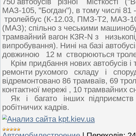
750 автобусів різної місткості (
МАЗ-105, "Богдан"), в тому числі 81 
тролейбус (К-12.03, ПМЗ-Т2, МАЗ-103
(МАЗ); спільно з чеськими машиноб
трамвайний вагон К3R-N з низькопі
випробування). Нині на базі авто
довжиною 12 м створюються тролей
Крім придбання нових автобусів і т
ремонти рухомого складу і спору
відремонтовано 86 трамваїв, 69 трол
контактної мережі , 10 трамвайних сн
Як і багато інших підприємств кра
робітничих кадрів.
Автомобилестроение
|
Переходів:
24