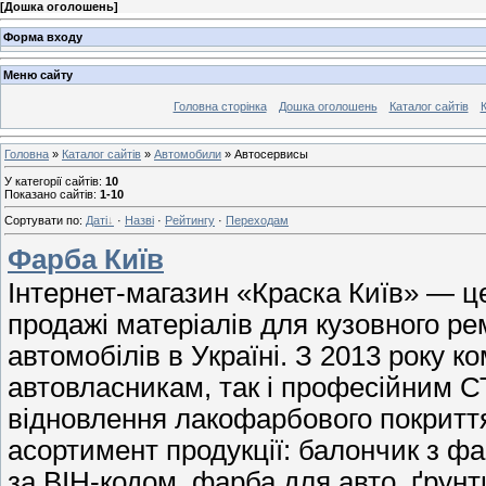
[
Дошка оголошень
]
Форма входу
Меню сайту
Головна сторінка
Дошка оголошень
Каталог сайтів
К
Головна
»
Каталог сайтів
»
Автомобили
» Автосервисы
У категорії сайтів
:
10
Показано сайтів
:
1-10
Сортувати по
:
Даті
·
Назві
·
Рейтингу
·
Переходам
Фарба Київ
Інтернет-магазин «Краска Київ» — це
продажі матеріалів для кузовного р
автомобілів в Україні. З 2013 року 
автовласникам, так і професійним СТ
відновлення лакофарбового покриття
асортимент продукції: балончик з ф
за ВІН-кодом, фарба для авто, ґрунт