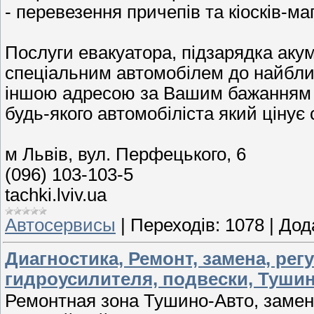
- перевезення причепів та кіосків-ма
Послуги евакуатора, підзарядка акум
спеціальним автомобілем до найближ
іншою адресою за Вашим бажанням – 
будь-якого автомобіліста який цінує с
м Львів, вул. Перфецького, 6
(096) 103-103-5
tachki.lviv.ua
Автосервисы
|
Переходів:
1078
|
Дод
Диагностика, Ремонт, замена, рег
гидроусилителя, подвески, Туши
Ремонтная зона Тушино-Авто, замена