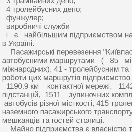
3 трамвайних депо;
4 тролейбусних депо;
фунікулер;
виробничі служби
і є найбільшим підприємством наз
в Україні.
Пасажирські перевезення "Київпас
автобусними маршрутами ( 85 місь
міжнародних), 41 - тролейбусним та
роботи цих маршрутів підприємство
1190,9 км контактної мережі, 1142
підстанцій, 1511 зупиночних комп
автобусів різної місткості, 415 тро
наземного пасажирського транспорт
мешканців та гостей столиці.
Майно підприємства є власністю те