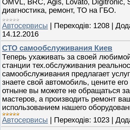
OMVL, BRC, Agis, Lovato, Digitronic,
диагностика, ремонт, ТО на ГБО.
Автосервисы
|
Переходів:
1208
|
Дод
14.12.2016
СТО самообслуживания Киев
Теперь ухаживать за своей любимой
станции тех.обслуживания реальнос
самообслуживания предлагает услу
знаете свой автомобиль, цените ег
отныне вы можете не обращаться з
мастеров, а производить ремонт ва
использованием нашего оборудован
Автосервисы
|
Переходів:
1023
|
Дод