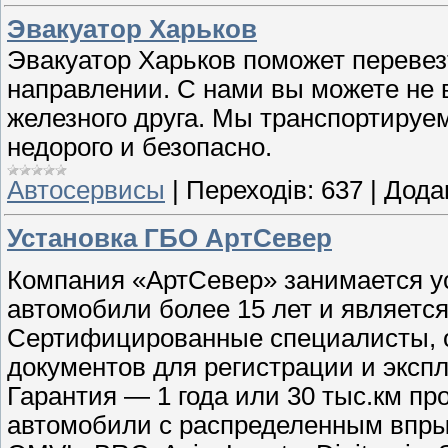
Эвакуатор Харьков
Эвакуатор Харьков поможет перевез
направлении. С нами вы можете не 
железного друга. Мы транспортируем
недорого и безопасно.
Автосервисы
|
Переходів:
637
|
Дода
Установка ГБО АртСевер
Компания «АртСевер» занимается ус
автомобили более 15 лет и являетс
Сертифицированные специалисты, о
документов для регистрации и эксп
Гарантия — 1 года или 30 тыс.км пр
автомобили с распределенным впры