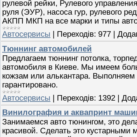
рулевой рейки, Рулевого управления
руля (ЭУР), насоса гур, рулевого ре
АКПП МКП на все марки и типы авто
Автосервисы
|
Переходів:
977
|
Дода
Тюннинг автомобилей
Предлагаем тюннинг потолка, торпед
автомобиля в Киеве. Мы имеем бол
кожзам или алькантара. Выполняем
гарантировано.
Автосервисы
|
Переходів:
1392
|
Дод
Винилография и аквапринт маш
Занимаемся авто тюнингом, это дел
красивой. Сделать это кустарными 