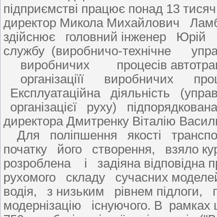
підприємстві працює понад 13 тисяч
директор Микола Михайлович Ламбу
здійснює головний інженер Юрій
службу (виробничо-технічне упра
виробничих процесів автотр
організаціїї виробничих процес
Експлуатаційна діяльність (управ
організацієї руху) підпорядкована
директора Дмитренку Віталію Васил
Для поліпшення якості транспор
початку його створення, взяло ку
розроблена і задіяна відповідна п
рухомого складу сучасних моделей
водія, з низьким рівнем підлоги,
модернізацію існуючого. В рамках ц