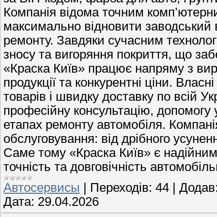
Компанія відома точним комп’ютерн
максимально відновити заводський ві
ремонту. Завдяки сучасним техноло
зносу та вигоряння покриття, що заб
«Краска Київ» працює напряму з вир
продукції та конкурентні ціни. Власн
товарів і швидку доставку по всій Ук
професійну консультацію, допомогу у
етапах ремонту автомобіля. Компані
обслуговування: від дрібного усунен
Саме тому «Краска Київ» є надійним 
точність та довговічність автомобіль
Автосервисы
|
Переходів:
44
|
Додав
Дата:
29.04.2026