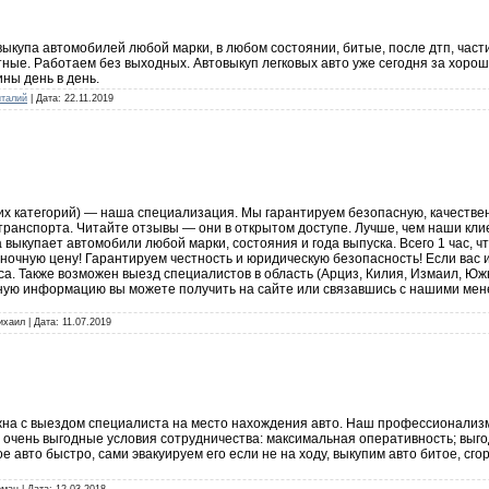
купа автомобилей любой марки, в любом состоянии, битые, после дтп, частич
тные. Работаем без выходных. Автовыкуп легковых авто уже сегодня за хорош
ны день в день.
талий
| Дата:
22.11.2019
гих категорий) — наша специализация. Мы гарантируем безопасную, качествен
ранспорта. Читайте отзывы — они в открытом доступе. Лучше, чем наши клие
а выкупает автомобили любой марки, состояния и года выпуска. Всего 1 час, ч
очную цену! Гарантируем честность и юридическую безопасность! Если вас и
са. Также возможен выезд специалистов в область (Арциз, Килия, Измаил, Юж
ную информацию вы можете получить на сайте или связавшись с нашими мен
ихаил | Дата:
11.07.2019
а с выездом специалиста на место нахождения авто. Наш профессионализм
 очень выгодные условия сотрудничества: максимальная оперативность; выг
е авто быстро, сами эвакуируем его если не на ходу, выкупим авто битое, сг