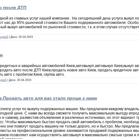
о после ДТП
дной из главных услуг нашей компании . На сегодняшний день услуга выкуп 
ь от нас до 95% рыночной стоимости Вашего подержанного автомобиля. Особо
ый выкуп автомобилей по рыночной стоимости, т.к. в этом случае отсутству
Андрей
| Дата:
20.04.2015
ти
редитных и аварийных автомобилей Киев,автовыкуп,автовыкуп Киев,выкуп ав
родать авто после ДТП Киев,продать новое авто Киев, продать кредитное авто
 авто с пробегом Киев, скупка авто.
ндрей
| Дата:
20.04.2015
.Продать авто для вас стало проще с нами
пектр услуг по выкупу подержанных машин. Мы предлагаем каждому владель
годной цене. С нами вы всегда сможете получить максимальную выгоду ипрода
 и самому, разместив объявление в различных источниках, но этот вариант 
сс. Чтобы максимально быстро продать свой автомобиль с пробегом, необхо
о они помогут продать машину не только дорого, но и быстро. Мы предлагаем
алисты на профессиональном уровне занимаются продажей подержанных маш
иков позволяет нам осуществлять автовыкуп в максимально сжатые сроки и 