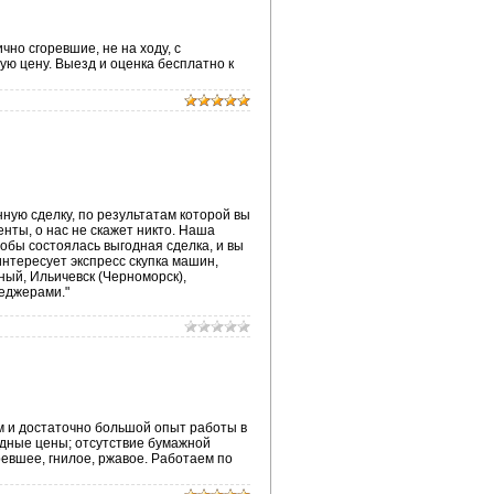
но сгоревшие, не на ходу, с
ую цену. Выезд и оценка бесплатно к
ную сделку, по результатам которой вы
нты, о нас не скажет никто. Наша
тобы состоялась выгодная сделка, и вы
нтересует экспресс скупка машин,
ный, Ильичевск (Черноморск),
еджерами."
 и достаточно большой опыт работы в
одные цены; отсутствие бумажной
оревшее, гнилое, ржавое. Работаем по