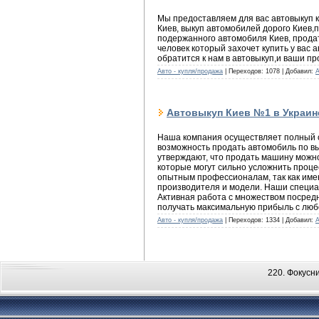
Мы предоставляем для вас автовыкуп к
Киев, выкуп автомобилей дорого Киев,п
подержанного автомобиля Киев, продать
человек который захочет купить у вас а
обратится к нам в автовыкуп,и ваши пр
Авто - купля/продажа
| Переходов: 1078 | Добавил:
Автовыкуп Киев №1 в Украине
Наша компания осуществляет полный с
возможность продать автомобиль по вы
утверждают, что продать машину можно
которые могут сильно усложнить проц
опытным профессионалам, так как именн
производителя и модели. Наши специ
Активная работа с множеством посредн
получать максимальную прибыль с люб
Авто - купля/продажа
| Переходов: 1334 | Добавил:
220. Фокусн