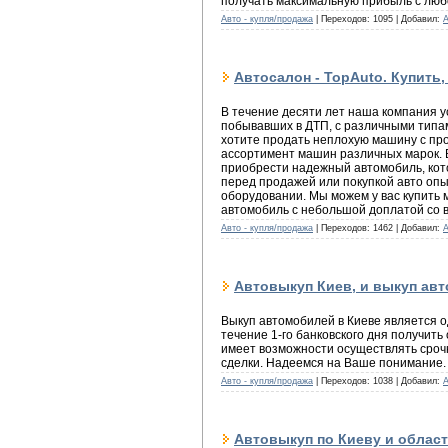
получать максимальную прибыль с люб
Авто - купля/продажа
| Переходов: 1095 | Добавил:
Автосалон - TopAuto. Купить,
В течение десяти лет наша компания у
побывавших в ДТП, с различными типам
хотите продать неплохую машину с про
ассортимент машин различных марок. В
приобрести надежный автомобиль, кото
перед продажей или покупкой авто оп
оборудовании. Мы можем у вас купить 
автомобиль с небольшой доплатой со в
Авто - купля/продажа
| Переходов: 1462 | Добавил:
Автовыкуп Киев, и выкуп авт
Выкуп автомобилей в Киеве является о
течение 1-го банковского дня получит
имеет возможности осуществлять срочн
сделки. Надеемся на Ваше понимание.
Авто - купля/продажа
| Переходов: 1038 | Добавил:
Автовыкуп по Киеву и облас