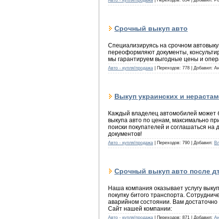
Авто - купля/продажа
| Переходов: 834 | Добавил: Р
Срочный выкуп авто
Специализируясь на срочном автовыку
переоформляют документы, консультиру
мы гарантируем выгодные цены и опер
Авто - купля/продажа
| Переходов: 778 | Добавил: А
Выкуп украинских и нераста
Каждый владелец автомобилей может б
выкупа авто по ценам, максимально п
поиски покупателей и соглашаться на 
документов!
Авто - купля/продажа
| Переходов: 790 | Добавил:
В
Срочный выкуп авто после д
Наша компания оказывает услугу выку
покупку битого транспорта. Сотруднич
аварийном состоянии. Вам достаточно 
Сайт нашей компании:
Авто - купля/продажа
| Переходов: 871 | Добавил:
А