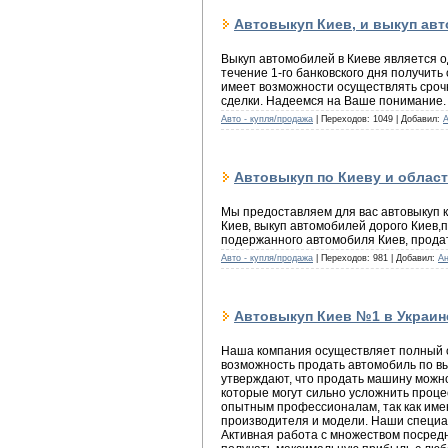
Автовыкуп Киев, и выкуп авт
Выкуп автомобилей в Киеве является о
течение 1-го банковского дня получит
имеет возможности осуществлять срочн
сделки. Надеемся на Ваше понимание.
Авто - купля/продажа
| Переходов: 1049 | Добавил:
Автовыкуп по Киеву и облас
Мы предоставляем для вас автовыкуп к
Киев, выкуп автомобилей дорого Киев,п
подержанного автомобиля Киев, продать
Авто - купля/продажа
| Переходов: 981 | Добавил:
А
Автовыкуп Киев №1 в Украине
Наша компания осуществляет полный с
возможность продать автомобиль по вы
утверждают, что продать машину можно
которые могут сильно усложнить проце
опытным профессионалам, так как именн
производителя и модели. Наши специ
Активная работа с множеством посредн