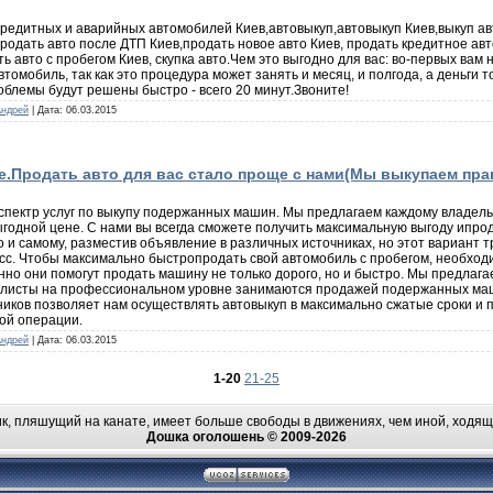
редитных и аварийных автомобилей Киев,автовыкуп,автовыкуп Киев,выкуп ав
родать авто после ДТП Киев,продать новое авто Киев, продать кредитное авто
 авто с пробегом Киев, скупка авто.Чем это выгодно для вас: во-первых вам 
втомобиль, так как это процедура может занять и месяц, и полгода, а деньги 
облемы будут решены быстро - всего 20 минут.Звоните!
Андрей
| Дата:
06.03.2015
.Продать авто для вас стало проще с нами(Мы выкупаем прак
пектр услуг по выкупу подержанных машин. Мы предлагаем каждому владель
годной цене. С нами вы всегда сможете получить максимальную выгоду ипрода
 и самому, разместив объявление в различных источниках, но этот вариант 
есс. Чтобы максимально быстропродать свой автомобиль с пробегом, необхо
о они помогут продать машину не только дорого, но и быстро. Мы предлагаем
алисты на профессиональном уровне занимаются продажей подержанных маш
иков позволяет нам осуществлять автовыкуп в максимально сжатые сроки и 
ой операции.
Андрей
| Дата:
06.03.2015
1-20
21-25
ик, пляшущий на канате, имеет больше свободы в движениях, чем иной, ходящ
Дошка оголошень © 2009-2026