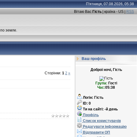
П'ятниця, 07.08.2026, 05:38
Вітаю Вас
Гість
| країна - US |
RSS
 по земле.
Ваш профіль
Доброї ночі, Гість
Сторінки
:
1
2
»
Група:
Гості
Час:
05:38
Логін:
Гість
ID:
0
Ти на сайті:
-й день
Профіль
Список користувачів
Редагувати інформацію
Відправити ОП