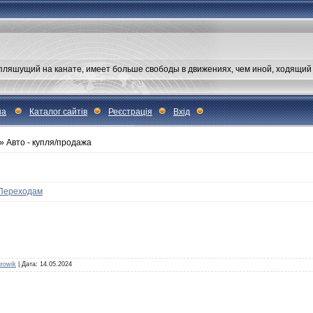
 пляшущий на канате, имеет больше свободы в движениях, чем иной, ходящий
на
Каталог сайтів
Реєстрація
Вхід
» Авто - купля/продажа
Переходам
rowik
| Дата:
14.05.2024