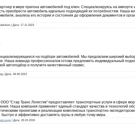
артнер в мире пригона автомобилей под ключ. Специализируясь на импорте и
сть приобрести автомобиль идеально подходящий их потребностям. Наша к
томобиля, анализа его истории и состояния до оформления документов и ор
LubeAuto | Дата:
17.11.2023
е
специализирующееся на подборе автомобилей. Мы предлагаем широкий выбор 
я. Наша команда профессионалов готова предложить индивидуальный подход
ой автоподбор и получите качественный сервис.
eg | Дата:
09.06.2023
ООО "Стар Транс Логистик" предоставляет транспортные услуги в сфере морс
ения. Наша компания применяет единый стандарт качества и технологий об
стическими проектами и реализации комплексных транспортно-экспедиторски
 быстро и эффективно доставлять грузы в любую точку мира.
лександр
| Дата:
26.03.2016