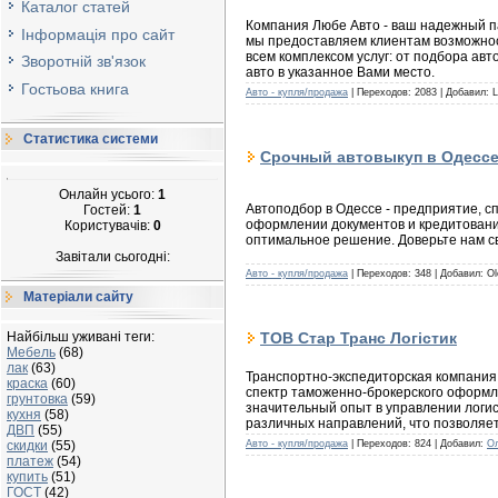
Каталог статей
Компания Любе Авто - ваш надежный п
Інформація про сайт
мы предоставляем клиентам возможно
всем комплексом услуг: от подбора ав
Зворотній зв'язок
авто в указанное Вами место.
Гостьова книга
Авто - купля/продажа
| Переходов: 2083 | Добавил: 
Статистика системи
Срочный автовыкуп в Одесс
Онлайн усього:
1
Автоподбор в Одессе - предприятие, 
Гостей:
1
оформлении документов и кредитовани
Користувачів:
0
оптимальное решение. Доверьте нам св
Завітали сьогодні:
Авто - купля/продажа
| Переходов: 348 | Добавил: Ol
Матеріали сайту
ТОВ Стар Транс Логістик
Найбільш уживані теги:
Мебель
(68)
лак
(63)
Транспортно-экспедиторская компания 
краска
(60)
спектр таможенно-брокерского оформл
грунтовка
(59)
значительный опыт в управлении логи
кухня
(58)
различных направлений, что позволяет
ДВП
(55)
скидки
(55)
Авто - купля/продажа
| Переходов: 824 | Добавил:
О
платеж
(54)
купить
(51)
ГОСТ
(42)