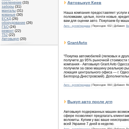
Автовыкуп Киев
озеленение
(33)
заборы
(31)
мангалы
(31)
Наша компания предоставляет услуги вы
кованые
(30)
поломками, целые, почти новые, креди
ЕСКД
(26)
вам для оценки авто. Покупаем бу маши
оборудование
(26)
Авто - купля/продажа
| Переходов: 632 | Добавил:
Ви
ГБО
(24)
ремонт
(22)
Т52
(22)
Автовыкуп
(20)
GrantAvto
"Покупка автомобилей (легковых и дру
получите до 95% рыночной стоимости т
компания - Автовыкуп Grant Avto Одесс
получили за свою машину реальную рын
локация центрального офиса — г. Одес
Белгород-Днестровский). Дополнитель
Авто - купля/продажа
| Переходов: 844 | Добавил: М
Выкуп авто после дтп
Автовыкуп подержанных машин возможн
сфере позволяют предлагать клиентам
волокиты. Купим у вас ваше неисправно
всей Украине 7 дней в неделю.