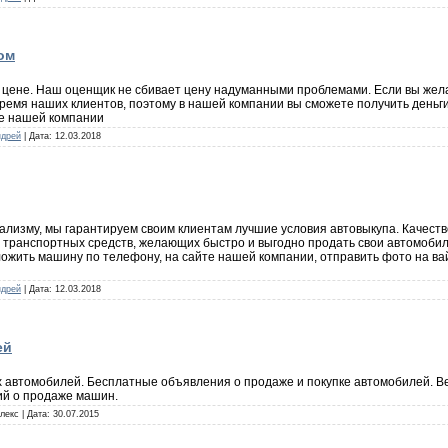
ом
цене. Наш оценщик не сбивает цену надуманными проблемами. Если вы желае
время наших клиентов, поэтому в нашей компании вы сможете получить деньги
те нашей компании
ндрей
| Дата:
12.03.2018
ализму, мы гарантируем своим клиентам лучшие условия автовыкупа. Качест
транспортных средств, желающих быстро и выгодно продать свои автомоби
ложить машину по телефону, на сайте нашей компании, отправить фото на в
ндрей
| Дата:
12.03.2018
ей
 автомобилей. Бесплатные объявления о продаже и покупке автомобилей. В
ий о продаже машин.
лекс | Дата:
30.07.2015