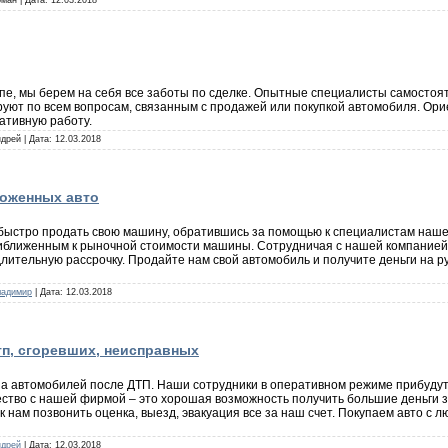
оман | Дата:
12.03.2018
пе, мы берем на себя все заботы по сделке. Опытные специалисты самосто
ют по всем вопросам, связанным с продажей или покупкой автомобиля. Орие
ативную работу.
ндрей | Дата:
12.03.2018
моженных авто
ыстро продать свою машину, обратившись за помощью к специалистам наше
риближенным к рыночной стоимости машины. Сотрудничая с нашей компанией,
длительную рассрочку. Продайте нам свой автомобиль и получите деньги на р
ладимир
| Дата:
12.03.2018
тп, сгоревших, неисправных
па автомобилей после ДТП. Наши сотрудники в оперативном режиме прибудут
ество с нашей фирмой – это хорошая возможность получить большие деньги 
к нам позвонить оценка, выезд, эвакуация все за наш счет. Покупаем авто с
ндрей
| Дата:
12.03.2018