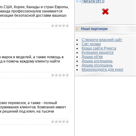
Читати ОП (
)
з США, Кореи, Канады и стран Европы,
оманда профессионалов занимается
ганизации безопасной доставки вашешо
Наші партнери
Створити власний сайт
Світ розваг
Кращі сайти Рунета
Кулінарні рецепти
Дошка об'яв
марок и моделей, а также помощь в
Дошка оголошень
 и помочь каждому клиенту найти
Дошка оголошень
Морепродукти для кухні
ких перевозок, а также - полный
служивания клиентов. Компания имеет
х решений под ключ, на тысячи