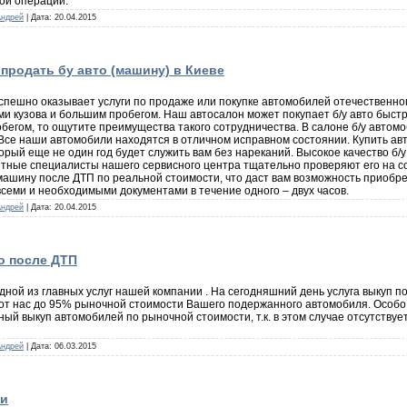
ой операции.
Андрей
| Дата:
20.04.2015
 продать бу авто (машину) в Киеве
спешно оказывает услуги по продаже или покупке автомобилей отечественног
и кузова и большим пробегом. Наш автосалон может покупает б/у авто быст
бегом, то ощутите преимущества такого сотрудничества. В салоне б/у автом
се наши автомобили находятся в отличном исправном состоянии. Купить авто
рый еще не один год будет служить вам без нареканий. Высокое качество б/у
ытные специалисты нашего сервисного центра тщательно проверяют его на 
машину после ДТП по реальной стоимости, что даст вам возможность приобр
семи и необходимыми документами в течение одного – двух часов.
Андрей
| Дата:
20.04.2015
о после ДТП
дной из главных услуг нашей компании . На сегодняшний день услуга выкуп 
ь от нас до 95% рыночной стоимости Вашего подержанного автомобиля. Особо
ый выкуп автомобилей по рыночной стоимости, т.к. в этом случае отсутству
Андрей
| Дата:
06.03.2015
ти