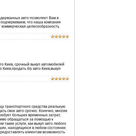
подержанных авто позволяет Вам в
 подчеркиваем, что наша компания
ет коммерческая целесообразность
то Киев, срочный выкуп автомобилей
 Киев,продать б/у авто Киев,выкуп
цу транспортного средства реальную
ть свое авто срочно. Конечно, многие
требует больших временных затрат,
димо обращаться за помощью к
 такие услуги, как выкуп авто любого
ин, находящихся в любом состоянии.
предоставлять клиентам возможность