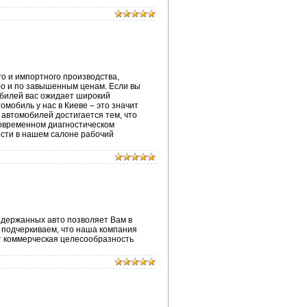
о и импортного производства,
ро и по завышенным ценам. Если вы
обилей вас ожидает широкий
мобиль у нас в Киеве – это значит
 автомобилей достигается тем, что
современном диагностическом
ести в нашем салоне рабочий
подержанных авто позволяет Вам в
 подчеркиваем, что наша компания
ет коммерческая целесообразность