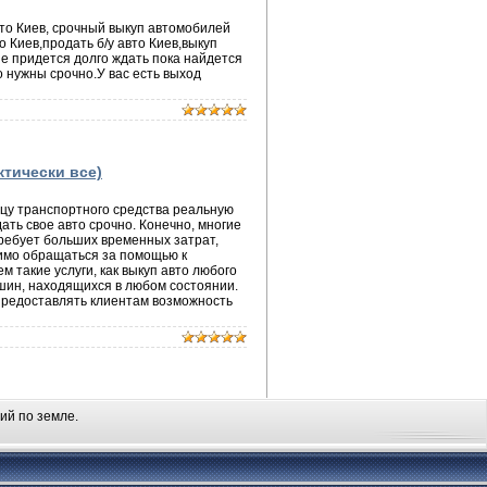
то Киев, срочный выкуп автомобилей
 Киев,продать б/у авто Киев,выкуп
не придется долго ждать пока найдется
то нужны срочно.У вас есть выход
тически все)
цу транспортного средства реальную
ть свое авто срочно. Конечно, многие
требует больших временных затрат,
димо обращаться за помощью к
 такие услуги, как выкуп авто любого
ин, находящихся в любом состоянии.
предоставлять клиентам возможность
ий по земле.