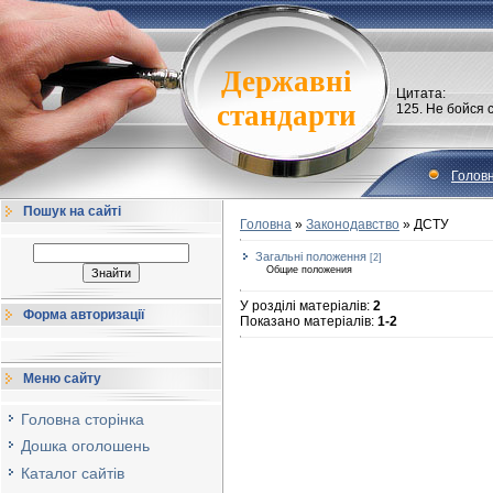
Державні
Цитата:
стандарти
125. Hе бойся 
Голов
Пошук на сайті
Головна
»
Законодавство
» ДСТУ
Загальні положення
[2]
Общие положения
У розділі матеріалів
:
2
Форма авторизації
Показано матеріалів
:
1-2
Меню сайту
Головна сторінка
Дошка оголошень
Каталог сайтів