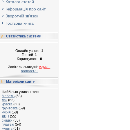
Каталог статей
Інформація про сайт
Зворотній зв'язок
Гостьова книга
Статистика системи
Онлайн усього:
1
Гостей:
1
Користувачів:
0
Завітали сьогодні:
Админ
,
bodian971
Матеріали сайту
Найбільш уживані теги:
Мебель
(68)
лак
(63)
краска
(60)
грунтовка
(59)
кухня
(58)
ДВП
(55)
скидки
(55)
платеж
(54)
купить
(51)