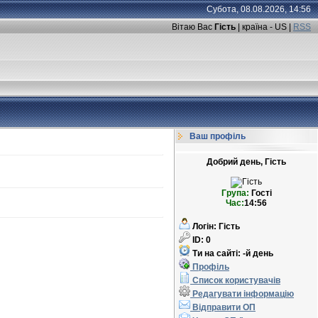
Субота, 08.08.2026, 14:56
Вітаю Вас
Гість
| країна - US |
RSS
Ваш профіль
Добрий день, Гість
Група:
Гості
Час:
14:56
Логін:
Гість
ID:
0
Ти на сайті:
-й день
Профіль
Список користувачів
Редагувати інформацію
Відправити ОП