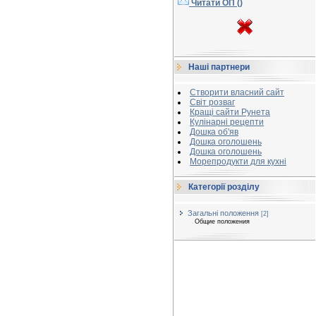
Читати ОП (
)
Наші партнери
Створити власний сайт
Світ розваг
Кращі сайти Рунета
Кулінарні рецепти
Дошка об'яв
Дошка оголошень
Дошка оголошень
Морепродукти для кухні
Категорії розділу
Загальні положення
[2]
Общие положения