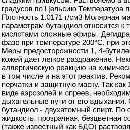
сладким привкусом. Раствояемо в во
градусов по Цельсию Температура п
Плотность 1.0171 г/см3 Молярная ма
параметрам бутандиол относится к 
кислотами сложные эфиры. Дегидра
фазе при температуре 200°C, при эт
Меры предосторожности 1, 4-бутилен
кожей дает легкое раздражение. Не
аллергическую реакцию на химическ
в том числе и на этот реактив. Рек
перчатки и защитную маску. Так как 
виде аэрозолей и спреев, необходи
дыхательные пути от его вдыхания. С
бутандиол - двухатомный спирт. По 
жидкость, прозрачная, безцветная с
(также известный как БДО) раствор