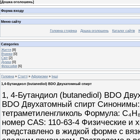
[
Дошка оголошень
]
Форма входу
Меню сайту
Головна сторінка
Дошка оголошень
Каталог сайтів
К
Categories
Життя
[8]
Вчинки
[0]
Світ
[2]
Думки
[0]
Філософія
[6]
Головна
»
Статті
»
Афоризми
»
Інші
1,4-Бутандиол (butanediol) BDO Двухатомный спирт
1, 4-Бутандиол (butanediol) BDO Дву
BDO Двухатомный спирт Синонимы: 1, 
тетраметиленгликоль Формула: C₄H₈(
номер CAS: 110-63-4 Физические и 
представлено в жидкой форме с вяз