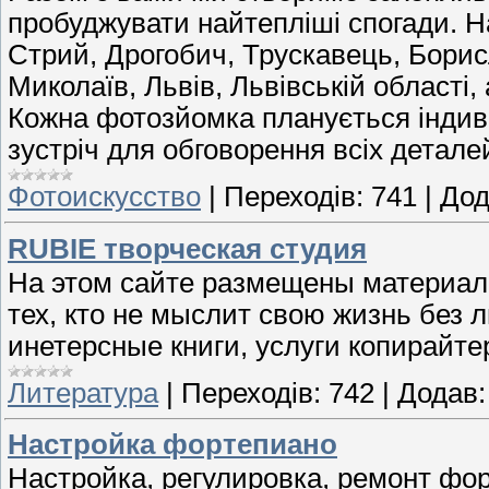
пробуджувати найтепліші спогади. Н
Стрий, Дрогобич, Трускавець, Борис
Миколаїв, Львів, Львівській області,
Кожна фотозйомка планується індив
зустріч для обговорення всіх детал
Фотоискусство
|
Переходів:
741
|
Дод
RUBIE творческая студия
На этом сайте размещены материал
тех, кто не мыслит свою жизнь без л
инетерсные книги, услуги копирайте
Литература
|
Переходів:
742
|
Додав:
Настройка фортепиано
Настройка, регулировка, ремонт фор