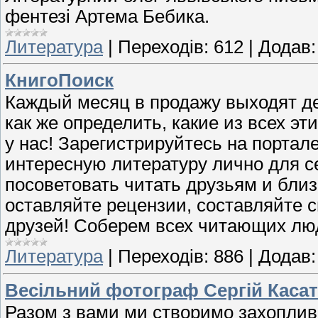
фентезі Артема Бебика.
Литература
|
Переходів:
612
|
Додав:
КнигоПоиск
Каждый месяц в продажу выходят д
как же определить, какие из всех э
у нас! Зарегистрируйтесь на портал
интересную литературу лично для се
посоветовать читать друзьям и близ
оставляйте рецензии, составляйте 
друзей! Соберем всех читающих люд
Литература
|
Переходів:
886
|
Додав:
Весільний фотограф Сергій Касат
Разом з вами ми створимо захопливі 