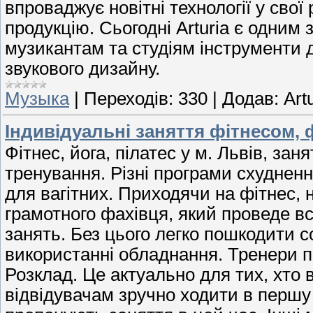
впроваджує новітні технології у сво
продукцію. Сьогодні Arturia є одним 
музикантам та студіям інструменти д
звукового дизайну.
Музыка
|
Переходів:
330
|
Додав:
Art
Індивідуальні заняття фітнесом, 
Фітнес, йога, пілатес у м. Львів, за
тренування. Різні програми схуднення
для вагітних. Приходячи на фітнес, 
грамотного фахівця, який проведе вс
занять. Без цього легко пошкодити 
використанні обладнання. Тренери п
Розклад. Це актуально для тих, хто 
відвідувачам зручно ходити в першу 