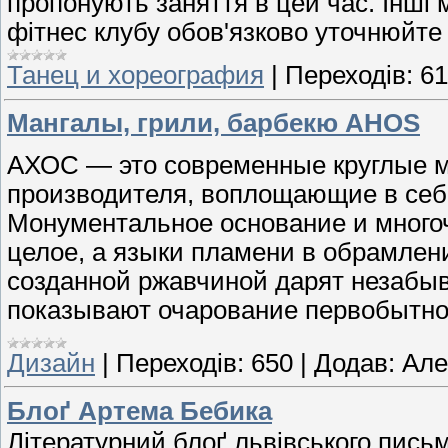
пропонують заняття в цей час. Інші 
фітнес клубу обов'язково уточнюйте
Танец и хореография
|
Переходів:
61
Мангалы, грили, барбекю AHOS
АХОС — это современные круглые ма
производителя, воплощающие в себе
Монументальное основание и много
целое, а языки пламени в обрамлен
созданной ржавчиной дарят незабы
показывают очарование первобытног
Дизайн
|
Переходів:
650
|
Додав:
Але
Блоґ Артема Бебика
Літературний блоґ львівського пись