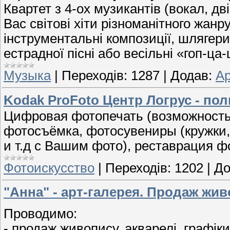
Квартет з 4-ох музикантів (вокал, дв
Вас світові хіти різноманітного жанру
інструментальні композиції, шлягери
естрадної пісні або весільні «гоп-ца-ц
Музыка
|
Переходів:
1287
|
Додав:
А
Kodak ProFoto Центр Логрус - по
Цифровая фотопечать (возможность 
фотосъёмка, фотосувениры (кружки, 
и т.д с Вашим фото), реставрация 
Фотоискусство
|
Переходів:
1202
|
До
"Анна" - арт-галерея. Продаж жи
Проводимо:
- продаж живопису, акварелі, графік