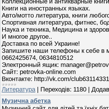
Коллекционные и антикварные книги
Книги на иностранных языках.
Авто/мотто литература, книги любог
Спортивная литература, фитнес, бод
Наука и техника, Медицина и здоров
И многое другое..
Доставка по всей Украине!
Запишите наши телефоны к себе в м
0662425674, 0634810512
Электронный ящик: manager@petrovk
Сайт: petrovka-online.com
Вконтакте: http://vk.com/club6311433
Литература
|
Переходів:
1180
|
Додав
Музична абетка
Музичний сайт для дітей та їхніх ба