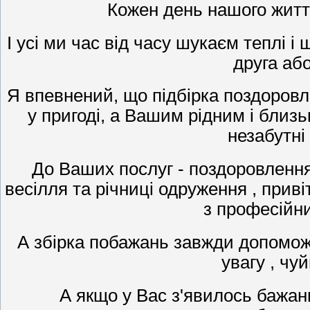
Кожен день нашого житт
І усі ми час від часу шукаєм теплі 
друга або
Я впевнений, що підбірка поздоровле
у пригоді, а Вашим рідним і бли
незабутні
До Ваших послуг - поздоровленн
весілля та річниці одруження , прив
з професійни
А збірка побажань завжди допомо
увагу , чу
А якщо у Вас з'явилось бажан