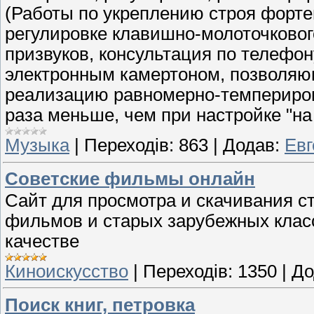
(Работы по укреплению строя форте
регулировке клавишно-молоточковог
призвуков, консультация по телефон
электронным камертоном, позволяю
реализацию равномерно-темпериров
раза меньше, чем при настройке "н
Музыка
|
Переходів:
863
|
Додав:
Евг
Советские фильмы онлайн
Сайт для просмотра и скачивания с
фильмов и старых зарубежных клас
качестве
Киноискусство
|
Переходів:
1350
|
До
Поиск книг, петровка