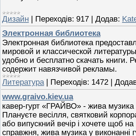
Дизайн
|
Переходів:
917
|
Додав:
Kat
Электронная библиотека
Электронная библиотека предостав
мировой и классической литературы
удобно и бесплатно скачать книги. Р
содержит навязчивой рекламы.
Литература
|
Переходів:
1472
|
Додав
www.graivo.kiev.ua
кавер-гурт «ГРАЙВО» - жива музика н
Плануєте весілля, святковий корпор
або випускний вечір і хочете щоб на 
справжня, жива музика у виконанні г