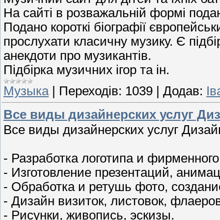
На сайті в розважальній формі пода
Подано короткі біографії європейськ
прослухати класичну музику. Є підбі
анекдоти про музикантів.
Підбірка музичних ігор та ін.
Музыка
|
Переходів:
1039
|
Додав:
Ів
Все виды дизайнерских услуг Диза
Все виды дизайнерских услуг Дизайн 
- Разработка логотипа и фирменного
- Изготовление презентаций, анимац
- Обработка и ретушь фото, создани
- Дизайн визиток, листовок, флаеров
- Рисунки, живопись, эскизы.