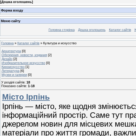
[
Дошка оголошень
]
Форма входу
Меню сайту
Головна сторінка
Дошка оголошень
Каталог сайтів
К
Головна
»
Каталог сайтів
» Культура и искусство
Архитектура
[0]
Обозрения, новости, издания
[2]
Дизайн
[2]
Изобразительное искусство
[0]
Киноискусство
[1]
Литература
[6]
Музеи и галереи
[0]
У розділі сайтів
:
18
Показано сайтів
:
1-18
Місто Ірпінь
Ірпінь — місто, яке щодня змінюєтьс
інформаційний простір. Саме тут пра
джерелом новин для місцевих мешкан
матеріали про життя громади, важлив