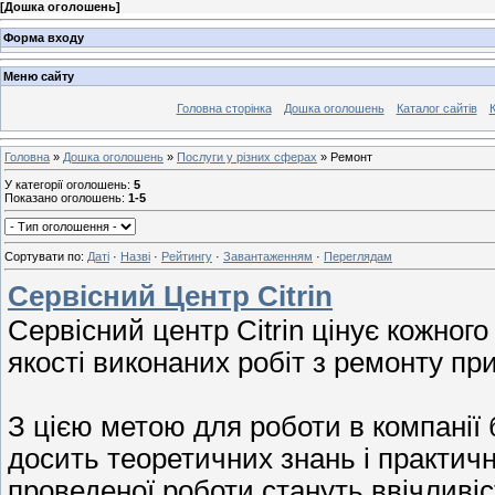
[
Дошка оголошень
]
Форма входу
Меню сайту
Головна сторінка
Дошка оголошень
Каталог сайтів
К
Головна
»
Дошка оголошень
»
Послуги у різних сферах
» Ремонт
У категорії оголошень
:
5
Показано оголошень
:
1-5
Сортувати по
:
Даті
·
Назві
·
Рейтингу
·
Завантаженням
·
Переглядам
Сервісний Центр Citrin
Сервісний центр Citrin цінує кожног
якості виконаних робіт з ремонту при
З цією метою для роботи в компанії б
досить теоретичних знань і практич
проведеної роботи стануть ввічливіст