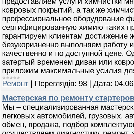
предоставляем услуги химчистки мя
ковровых покрытий, а так же химчи
профессиональное оборудование ф
сертифицированную химию таких прои
гарантируем клиентам достижение ж
безукоризненно выполняем работу и
качественно и по доступной цене. Од
затертый временем диван или ковро
приложим максимальные усилия для
Ремонт
|
Переглядів:
98
|
Дата:
04.06
Мастерская по ремонту стартеров
Мы – специализированная мастерска
легковых автомобилей, грузовых, ав
обмен, продажа, подбор комплектую
осуществляем диагностику, ремонт, 