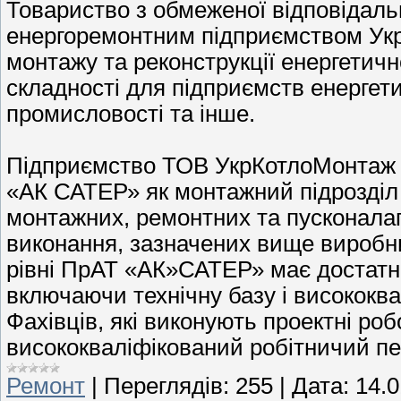
Товариство з обмеженої відповідал
енергоремонтним підприємством Укра
монтажу та реконструкції енергетичн
складності для підприємств енергетик
промисловості та інше.
Підприємство ТОВ УкрКотлоМонтаж в
«АК САТЕР» як монтажний підрозділ
монтажних, ремонтних та пусконала
виконання, зазначених вище виробн
рівні ПрАТ «АК»САТЕР» має достатні
включаючи технічну базу і висококва
Фахівців, які виконують проектні ро
висококваліфікований робітничий п
Ремонт
|
Переглядів:
255
|
Дата:
14.0