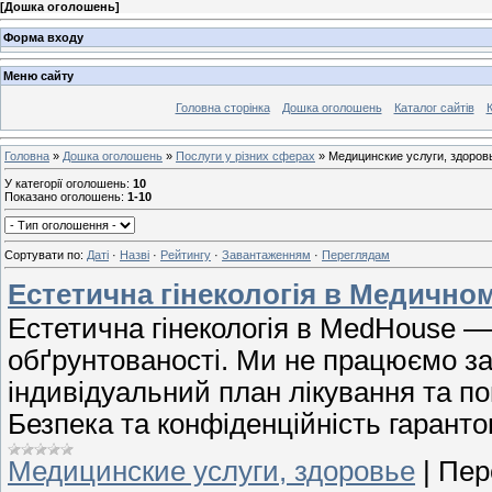
[
Дошка оголошень
]
Форма входу
Меню сайту
Головна сторінка
Дошка оголошень
Каталог сайтів
К
Головна
»
Дошка оголошень
»
Послуги у різних сферах
» Медицинские услуги, здоров
У категорії оголошень
:
10
Показано оголошень
:
1-10
Сортувати по
:
Даті
·
Назві
·
Рейтингу
·
Завантаженням
·
Переглядам
Естетична гінекологія в Медичном
Естетична гінекологія в MedHouse — 
обґрунтованості. Ми не працюємо з
індивідуальний план лікування та п
Безпека та конфіденційність гаранто
Медицинские услуги, здоровье
|
Пер