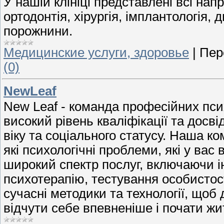
У нашій клініці представлені всі напр
ортодонтія, хірургія, імплантологія, 
порожнини.
Медицинские услуги, здоровье
|
Пер
(0)
NewLeaf
New Leaf - команда професійних пси
високий рівень кваліфікації та досві
віку та соціального статусу. Наша к
які психологічні проблеми, які у ва
широкий спектр послуг, включаючи ін
психотерапію, тестування особистос
сучасні методики та технології, щоб
відчути себе впевненіше і почати жи