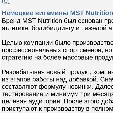
(0)
Немецкие витамины MST Nutritio
Бренд MST Nutrition был основан п
атлетике, бодибилдингу и тяжелой а
Целью компании было производство
профессиональных спортсменов, но
стратегию на более массовые продук
Разрабатывая новый продукт, компа
из этапов работы над добавкой. Сн
составляют формулу новинки. Далее
тестирование и минимум три месяца
целевая аудитория. После этого до
приступают к производству в полно