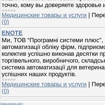
точно, кому вы доверяете здоровье 
Медицинские товары и услуги
|
Пере
(0)
ENOTE
Ми, ТОВ “Програмні системи плюс”, 
автоматизації обліку фірм, підприєм
колектив успішно виконав десятки п
торгівельного, виробничого, складсь
система автоматизації для ветеринар
успішних наших продуктів.
Медицинские товары и услуги
|
Пере
(0)
Повна версія сайту