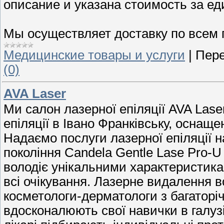
описание и указана стоимость за ед
Мы осуществляет доставку по всем 
Медицинские товары и услуги
|
Пере
(0)
AVA Laser
Ми салон лазерної епіляції AVA Laser
епіляції в Івано Франківську, оснащ
Надаємо послуги лазерної епіляції н
покоління Candela Gentle Lase Pro-
володіє унікальними характеристика
всі очікування. Лазерне видалення во
косметологи-дерматологи з багаторі
вдосконалюють свої навички в галузі 