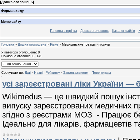
[
Дошка оголошень
]
Форма входу
Меню сайту
Головна сторінка
Дошка оголошень
Каталог сайтів
К
Головна
»
Дошка оголошень
»
Різне
» Медицинские товары и услуги
У категорії оголошень
:
8
Показано оголошень
:
1-8
Сортувати по
:
Даті
·
Назві
·
Рейтингу
·
Завантаженням
·
Переглядам
усі зареєстровані ліки України —
Wikimedus — це швидкий пошук інстр
випуску зареєстрованих медичних пр
згідно з реєстрами МОЗ - Працює бе
Ідеально для лікарів, фармацевтів та