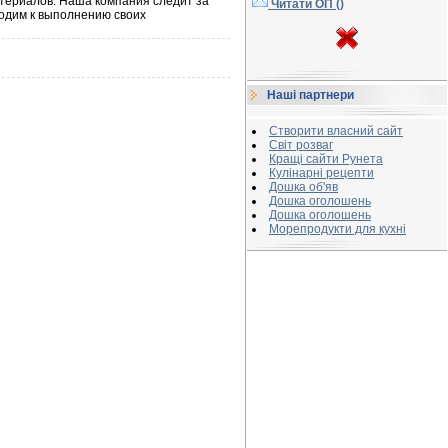
териалов. Наша компания следит за
Читати ОП (
)
ходим к выполнению своих
Наші партнери
Створити власний сайт
Світ розваг
Кращі сайти Рунета
Кулінарні рецепти
Дошка об'яв
Дошка оголошень
Дошка оголошень
Морепродукти для кухні