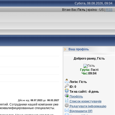
Субота, 08.08.2026, 09:04
Вітаю Вас
Гість
| країна - US |
RSS
Ваш профіль
Доброго ранку, Гість
Група:
Гості
Час:
09:04
Логін:
Гість
ID:
0
Ти на сайті:
-й день
Профіль
Дійсне від:
08.07.2023
до
:
08.03.2027
Список користувачів
иятий. Сотрудники нашей компании уже
Редагувати інформацію
сококвалифицированные специалисты.
Відправити ОП