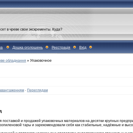
сет в чреве свои экскременты. Куда?
на
Дошка оголошень
Реєстрація
Вхід
ве обладнання
» Упаковочное
авантаженням
·
Переглядам
д
 поставкой и продажей упаковочных материалов на десятки крупных предпр
пропиленовой тары и зарекомендовали себя как стабильные, надёжные и вы