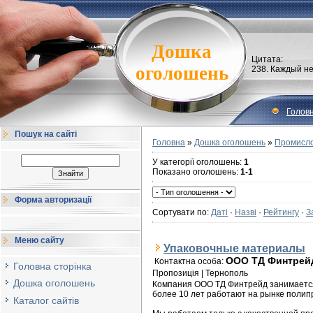
Дошка
Цитата:
оголошень
238. Каждый не
Голов
Пошук на сайті
Головна
»
Дошка оголошень
»
Промисло
У категорії оголошень
:
1
Показано оголошень
:
1-1
Форма авторизації
Сортувати по
:
Даті
·
Назві
·
Рейтингу
·
З
Меню сайту
Упаковочные материалы
ООО ТД Финтрей
Контактна особа
:
Головна сторінка
Пропозиція | Тернополь
Дошка оголошень
Компания ООО ТД Финтрейд занимается
более 10 лет работают на рынке поли
Каталог сайтів