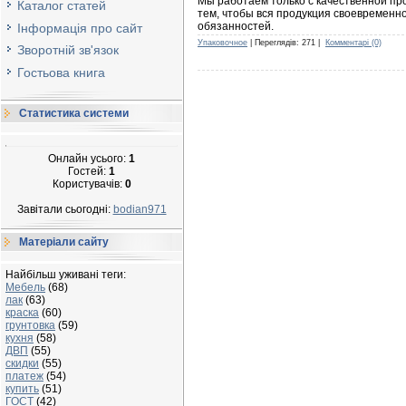
Мы работаем только с качественной п
Каталог статей
тем, чтобы вся продукция своевременн
обязанностей.
Інформація про сайт
Упаковочное
| Переглядів: 271 |
Комментарі (0)
Зворотній зв'язок
Гостьова книга
Статистика системи
Онлайн усього:
1
Гостей:
1
Користувачів:
0
Завітали сьогодні:
bodian971
Матеріали сайту
Найбільш уживані теги:
Мебель
(68)
лак
(63)
краска
(60)
грунтовка
(59)
кухня
(58)
ДВП
(55)
скидки
(55)
платеж
(54)
купить
(51)
ГОСТ
(42)