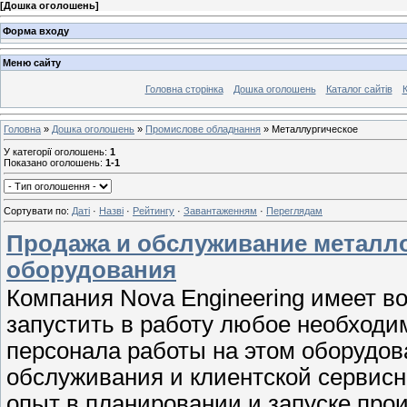
[
Дошка оголошень
]
Форма входу
Меню сайту
Головна сторінка
Дошка оголошень
Каталог сайтів
К
Головна
»
Дошка оголошень
»
Промислове обладнання
» Металлургическое
У категорії оголошень
:
1
Показано оголошень
:
1-1
Сортувати по
:
Даті
·
Назві
·
Рейтингу
·
Завантаженням
·
Переглядам
Продажа и обслуживание метал
оборудования
Компания Nova Engineering имеет в
запустить в работу любое необходи
персонала работы на этом оборудов
обслуживания и клиентской сервис
опыт в планировании и запуске прои