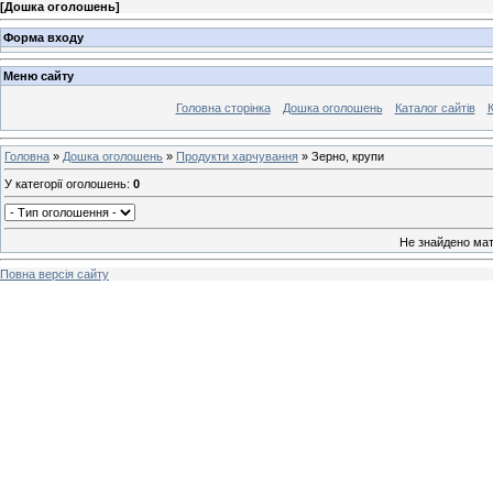
[
Дошка оголошень
]
Форма входу
Меню сайту
Головна сторінка
Дошка оголошень
Каталог сайтів
К
Головна
»
Дошка оголошень
»
Продукти харчування
» Зерно, крупи
У категорії оголошень
:
0
Не знайдено мат
Повна версія сайту