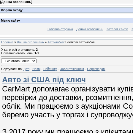
[
Дошка оголошень
]
Форма входу
Меню сайту
Головна сторінка
Дошка оголошень
Каталог сайтів
К
Головна
»
Дошка оголошень
»
Автомобілі
» Легкові автомобілі
У категорії оголошень
:
2
Показано оголошень
:
1-2
Сортувати по
:
Даті
·
Назві
·
Рейтингу
·
Завантаженням
·
Переглядам
Авто зі США під ключ
CarMart допомагає організувати купі
перевірки до доставки, розмитнення,
облік. Ми працюємо з аукціонами Copa
беремо участь у торгах і супроводжу
З 2017 року ми працюємо з клієнтами